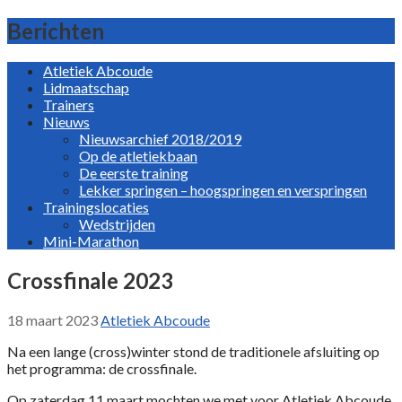
Ga
Atletiek Abcoude
Dé club voor kinderen die van rennen, springen en werpen
Berichten
naar
houden
de
Atletiek Abcoude
inhoud
Lidmaatschap
Trainers
Nieuws
Nieuwsarchief 2018/2019
Op de atletiekbaan
De eerste training
Lekker springen – hoogspringen en verspringen
Trainingslocaties
Wedstrijden
Mini-Marathon
Crossfinale 2023
18 maart 2023
Atletiek Abcoude
Na een lange (cross)winter stond de traditionele afsluiting op
het programma: de crossfinale.
Op zaterdag 11 maart mochten we met voor Atletiek Abcoude