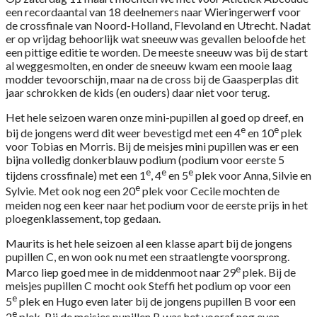
een recordaantal van 18 deelnemers naar Wieringerwerf voor
de crossfinale van Noord-Holland, Flevoland en Utrecht. Nadat
er op vrijdag behoorlijk wat sneeuw was gevallen beloofde het
een pittige editie te worden. De meeste sneeuw was bij de start
al weggesmolten, en onder de sneeuw kwam een mooie laag
modder tevoorschijn, maar na de cross bij de Gaasperplas dit
jaar schrokken de kids (en ouders) daar niet voor terug.
Het hele seizoen waren onze mini-pupillen al goed op dreef, en
e
e
bij de jongens werd dit weer bevestigd met een 4
en 10
plek
voor Tobias en Morris. Bij de meisjes mini pupillen was er een
bijna volledig donkerblauw podium (podium voor eerste 5
e
e
e
tijdens crossfinale) met een 1
, 4
en 5
plek voor Anna, Silvie en
e
Sylvie. Met ook nog een 20
plek voor Cecile mochten de
meiden nog een keer naar het podium voor de eerste prijs in het
ploegenklassement, top gedaan.
Maurits is het hele seizoen al een klasse apart bij de jongens
pupillen C, en won ook nu met een straatlengte voorsprong.
e
Marco liep goed mee in de middenmoot naar 29
plek. Bij de
meisjes pupillen C mocht ook Steffi het podium op voor een
e
5
plek en Hugo even later bij de jongens pupillen B voor een
e