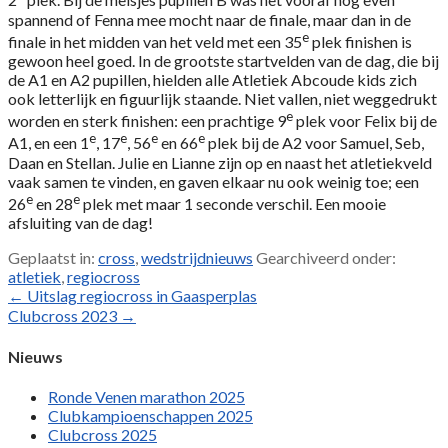
2
plek. Bij de meisjes pupillen B was het vooraf nog even
spannend of Fenna mee mocht naar de finale, maar dan in de
e
finale in het midden van het veld met een 35
plek finishen is
gewoon heel goed. In de grootste startvelden van de dag, die bij
de A1 en A2 pupillen, hielden alle Atletiek Abcoude kids zich
ook letterlijk en figuurlijk staande. Niet vallen, niet weggedrukt
e
worden en sterk finishen: een prachtige 9
plek voor Felix bij de
e
e
e
e
A1, en een 1
, 17
, 56
en 66
plek bij de A2 voor Samuel, Seb,
Daan en Stellan. Julie en Lianne zijn op en naast het atletiekveld
vaak samen te vinden, en gaven elkaar nu ook weinig toe; een
e
e
26
en 28
plek met maar 1 seconde verschil. Een mooie
afsluiting van de dag!
Geplaatst in:
cross
,
wedstrijdnieuws
Gearchiveerd onder:
atletiek
,
regiocross
Bericht
← Uitslag regiocross in Gaasperplas
Clubcross 2023 →
navigatie
Nieuws
Ronde Venen marathon 2025
Clubkampioenschappen 2025
Clubcross 2025